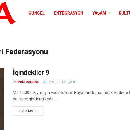
GÜNCEL
ENTEGRASYON
YAŞAM
KÜLT
eri Federasyonu
İçindekiler 9
BY
PRIZMANEWS
1 MART 2002
0
Mart 2002: Kıymayın Fadime'lere: Hayatının baharındaki Fadime Şah
de İsveç gibi bir ülkede ...
READ MORE