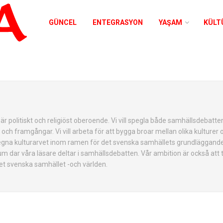
GÜNCEL
ENTEGRASYON
YAŞAM
KÜLT
r politiskt och religiöst oberoende. Vi vill spegla både samhällsdebatte
ch framgångar. Vi vill arbeta för att bygga broar mellan olika kulturer 
 egna kulturarvet inom ramen för det svenska samhällets grundläggand
 dar våra läsare deltar i samhällsdebatten. Vår ambition är också att 
det svenska samhället -och världen.