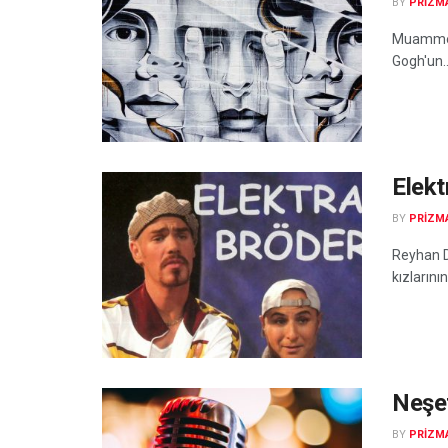
BY
PRIZM
Muammer 
Gogh'un..
Elekt
BY
PRIZM
Reyhan Di
kızlarının
Neşe
BY
PRIZM