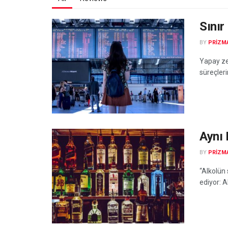
Sınır 
BY
PRIZM
Yapay zek
süreçleri
Aynı 
BY
PRIZM
“Alkolün 
ediyor: A