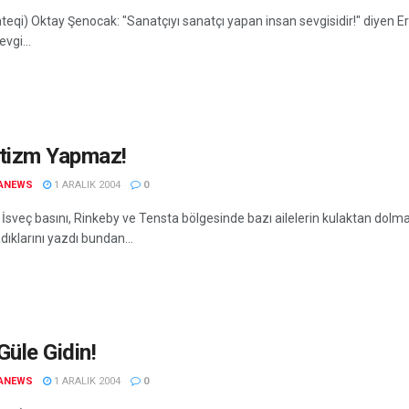
eqi) Oktay Şenocak: "Sanatçıyı sanatçı yapan insan sevgisidir!" diyen Erta
vgi...
Otizm Yapmaz!
ANEWS
1 ARALIK 2004
0
İsveç basını, Rinkeby ve Tensta bölgesinde bazı ailelerin kulaktan dolma
ıklarını yazdı bundan...
Güle Gidin!
ANEWS
1 ARALIK 2004
0