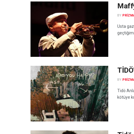
Maff
BY
PRIZM
Usta gaze
geçtiğimi
TİDÖ’
BY
PRIZM
Tidö Anl
kötüye ku