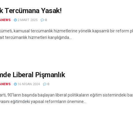
k Tercümana Yasak!
ANEWS
2 MART 2025
0
kümeti, kamusal tercümanlık hizmetlerine yönelik kapsamlı bir reform p
t tercümanlık hizmetleri karşılığında...
mde Liberal Pişmanlık
ANEWS
16 NISAN 2024
0
arti, 90'ların başında başlayan liberal politikaların eğitim sistemindeki
sını eğitimdeki yapısal reformların önemine...