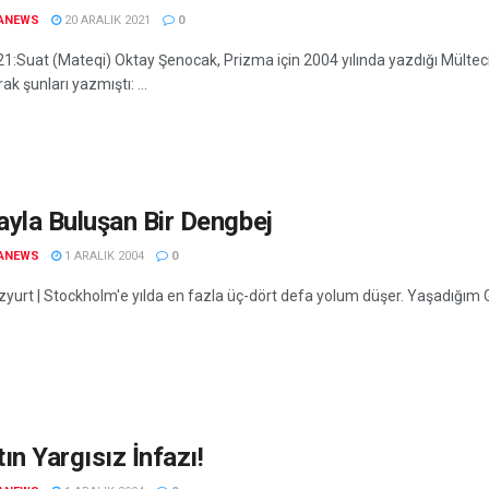
ANEWS
20 ARALIK 2021
0
21:Suat (Mateqi) Oktay Şenocak, Prizma için 2004 yılında yazdığı Mülteci
rak şunları yazmıştı: ...
yla Buluşan Bir Dengbej
ANEWS
1 ARALIK 2004
0
yurt | Stockholm'e yılda en fazla üç-dört defa yolum düşer. Yaşadığım
ın Yargısız İnfazı!