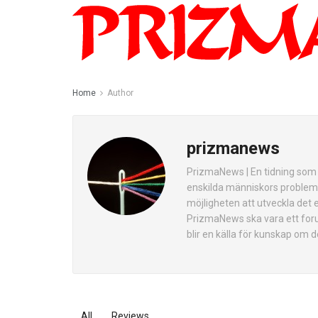
Home
Author
prizmanews
PrizmaNews | En tidning som ä
enskilda människors problem o
möjligheten att utveckla det
PrizmaNews ska vara ett forum
blir en källa för kunskap om 
All
Reviews