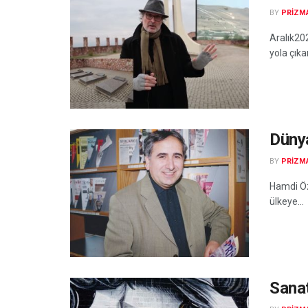
BY
PRIZM
Aralık20
yola çıka
Dünya
BY
PRIZM
Hamdi Öz
ülkeye...
Sanat