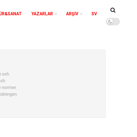
ÜR&SANAT
YAZARLAR
ARŞIV
SV
n och
och
e normer.
tidningen