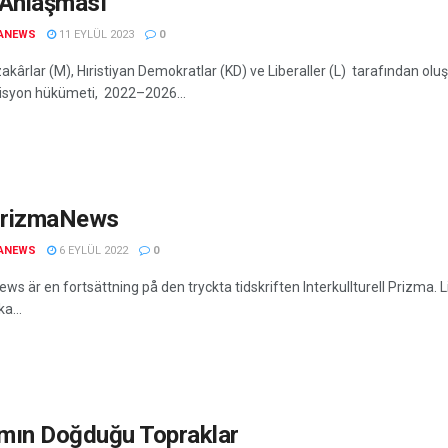
 Anlaşması
ANEWS
11 EYLÜL 2023
0
ârlar (M), Hıristiyan Demokratlar (KD) ve Liberaller (L) tarafından oluş
lisyon hükümeti, 2022–2026...
rizmaNews
ANEWS
6 EYLÜL 2022
0
s är en fortsättning på den tryckta tidskriften Interkullturell Prizma. 
a...
mın Doğduğu Topraklar