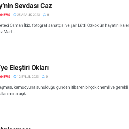
y’nin Sevdası Caz
ANEWS
25 ARALIK 2023
0
teci Osman İkiz, fotoğraf sanatçısı ve şair Lütfi Özkök'ün hayatını kale
z Mart...
ye Eleştiri Okları
ANEWS
12 EYLÜL 2023
0
aşması, kamuoyuna sunulduğu günden itibaren birçok önemli ve gerekli a
llanımına açık...