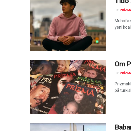
Tidö
BY
PRIZM
Muhafazak
yeni koa
Om P
BY
PRIZM
PrizmaNew
på turkisk
Baba