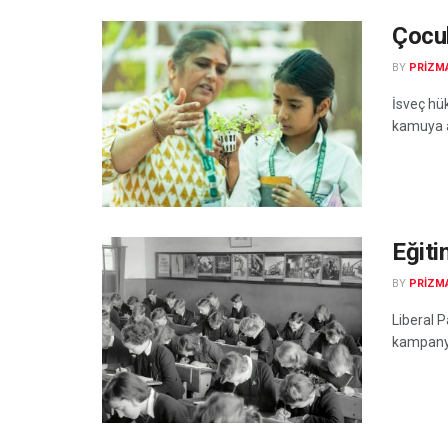
Çocu
BY
PRIZM
İsveç hü
kamuya ai
Eğiti
BY
PRIZM
Liberal P
kampanya