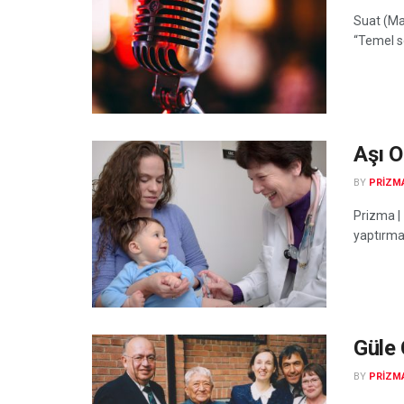
Suat (Mat
“Temel se
Aşı 
BY
PRIZM
Prizma | 
yaptırmad
Güle 
BY
PRIZM