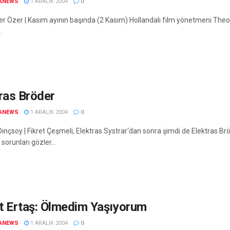
ANEWS
1 ARALIK 2004
0
Özer | Kasım ayının başında (2 Kasım) Hollandalı film yönetmeni Theo
.
ras Bröder
ANEWS
1 ARALIK 2004
0
nçsoy | Fikret Çeşmeli, Elektras Systrar‘dan sonra şimdi de Elektras Brö
 sorunları gözler...
t Ertaş: Ölmedim Yaşıyorum
ANEWS
1 ARALIK 2004
0