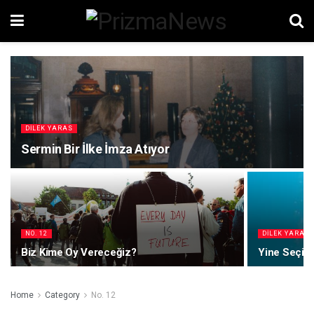
DILEK YARAS
Sermin Bir İlke İmza Atıyor
NO. 12
DILEK YARAS
Biz Kime Oy Vereceğiz?
Yine Seçim
Home
Category
No. 12