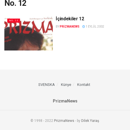
No. 12
İçindekiler 12
NO. 12
BY
PRIZMANEWS
1 EYLÜL 2002
SVENSKA
Künye
Kontakt
PrizmaNews
© 1998 - 2022
PrizmaNews
- by
Dilek Yaraş
.