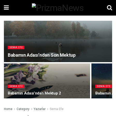
SEMA EFE
Babamın Adası’ndan Son Mektup
SEMA EFE
SEMA EFE
Babamın Adası’ndan Mektup 2
Babamın Ad
Home
Category
Yazarlar
Sema Efe