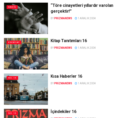
“Töre cinayetleri yıllardır varolan
KADIN
gerçektir!”
BY
PRIZMANEWS
1 ARALIK 2004
Kitap Tanıtımları 16
EDEBIYAT
BY
PRIZMANEWS
1 ARALIK 2004
Kısa Haberler 16
NO. 16
BY
PRIZMANEWS
1 ARALIK 2004
İçindekiler 16
NO. 16