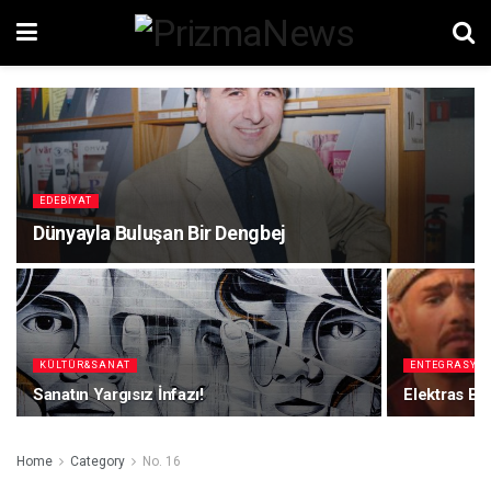
EDEBIYAT
Dünyayla Buluşan Bir Dengbej
KÜLTÜR&SANAT
ENTEGRASYO
Sanatın Yargısız İnfazı!
Elektras Br
Home
Category
No. 16