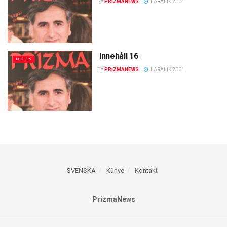
BY
PRIZMANEWS
1 ARALIK 2004
Innehåll 16
NO. 16
BY
PRIZMANEWS
1 ARALIK 2004
SVENSKA
Künye
Kontakt
PrizmaNews