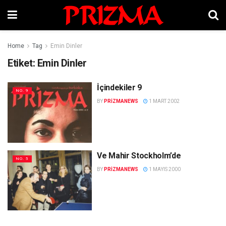
Home
Tag
Emin Dinler
Etiket:
Emin Dinler
İçindekiler 9
NO. 9
BY
PRIZMANEWS
1 MART 2002
Ve Mahir Stockholm’de
NO. 5
BY
PRIZMANEWS
1 MAYIS 2000