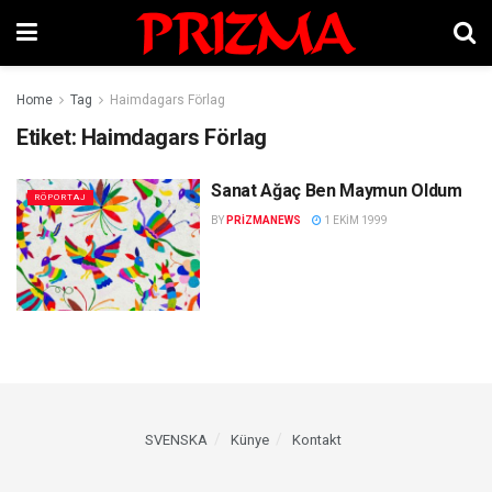
Home
Tag
Haimdagars Förlag
Etiket:
Haimdagars Förlag
Sanat Ağaç Ben Maymun Oldum
RÖPORTAJ
BY
PRIZMANEWS
1 EKIM 1999
SVENSKA
Künye
Kontakt