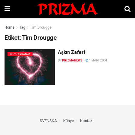
Home
Tag
Tim Drougge
Etiket:
Tim Drougge
Aşkın Zaferi
KÜLTÜR&SANAT
BY
PRIZMANEWS
1 MART 2004
SVENSKA
Künye
Kontakt