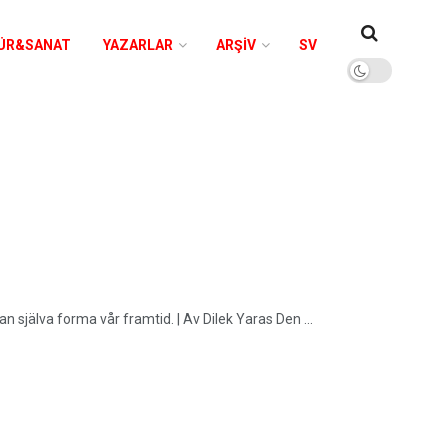
ÜR&SANAT
YAZARLAR
ARŞIV
SV
n själva forma vår framtid. | Av Dilek Yaras Den ...