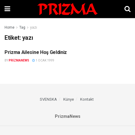
Home
Tag
yazı
Etiket:
yazı
Prizma Ailesine Hoş Geldiniz
PRIZMANEWS
BY
PRIZMANEWS
1 OCAK 1999
SVENSKA
Künye
Kontakt
PrizmaNews