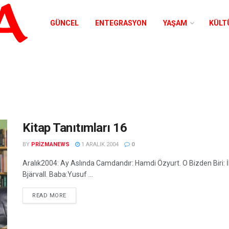
GÜNCEL
ENTEGRASYON
YAŞAM
KÜLT
Kitap Tanıtımları 16
BY
PRIZMANEWS
1 ARALIK 2004
0
Aralık2004: Ay Aslında Camdandır: Hamdi Özyurt. O Bizden Biri: İ
Bjärvall. Baba:Yusuf ...
READ MORE