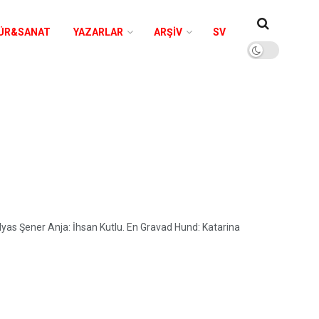
ÜR&SANAT
YAZARLAR
ARŞIV
SV
lyas Şener Anja: İhsan Kutlu. En Gravad Hund: Katarina