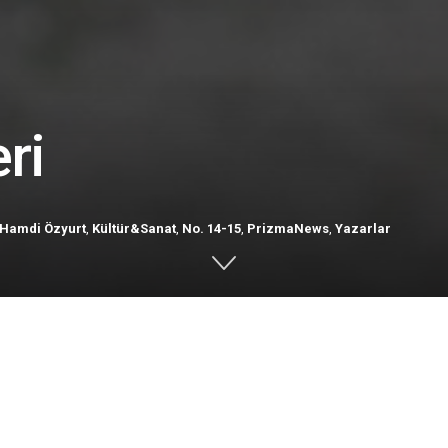
ri
Hamdi Özyurt
,
Kültür&Sanat
,
No. 14-15
,
PrizmaNews
,
Yazarlar
e İsveç’in kalbinin vurduğu yer olan Visby, giderek ul