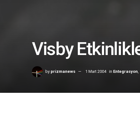
Visby Etkinlikle
by
prizmanews
1 Mart 2004
in
Entegrasyon
,
Home
Entegrasyon
Mart2004-
Hamdi Özyurt
:
Yaz aylarında sanat, bilim ve siyasett