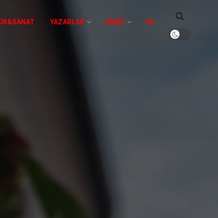
ÜR&SANAT
YAZARLAR
ARŞIV
SV