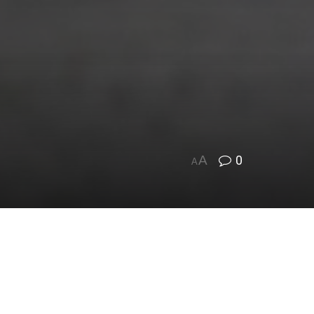
A
0
A
uslararası bir platform, bir buluşma