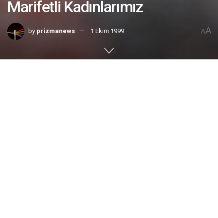
Marifetli Kadınlarımız
A
by
prizmanews
1 Ekim 1999
A
Home
Röportaj
Gülsen Yılmaz |
Kurulduktan kısa bir süre sonra, derneğe ek gelir sağlamak
amacıyla kendi ürettikleri elişlerini davet ettikleri
konuklarının beğenisine sunan Alby Türk KadınlarDerneği’nin
yöneticileriyle Alby’deki dairelerinde görüşüyoruz. Marifetli
kadınlarımız kendilerini burada da göstererek derneği sıcak
ve sevimli bir ev ortamına dönüştürmüşler.
Dernek başkanı Ülkü Okur, 25 yıldır İsveç ‘te yaşıyor. Evli
ve üç çocuk sahibi. Daha önceleri bir kreşte çalışmış. Sonra