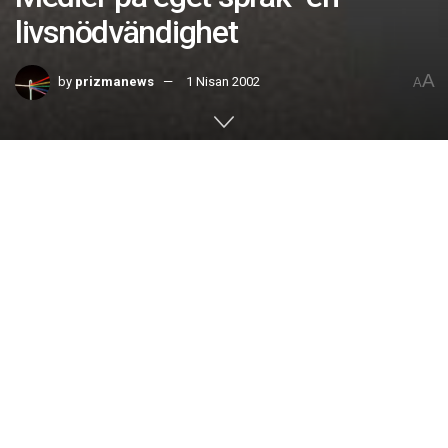
livsnödvändighet
A
by
prizmanews
1 Nisan 2002
A
Home
No. 10
April2002 |
Stig Lundström:
För oss svenskar är det självklart att vi får vår
dagstidning hemburen mitt i natten, frånsett att många inte
har råd att prenumerera. Kvällstidningar och kolorerad
veckopress på svenska kan vi köpa dagligen i kioskerna.
Folkbiblioteken har det mesta i bok väg på svenska vi kan
önska, utan kostnad. Radio och TV på svenska är idag en
rättighet, som sitter i ryggmärgen på Svensson. Vi har svårt
att sovra bland all information som strömmar över oss.