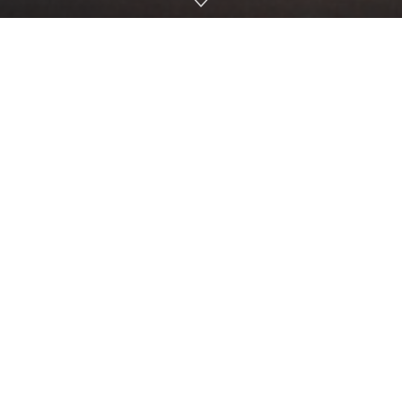
Home
Prizma Seçim Özel
Prizma Geliyor
PrizmaTanıtım