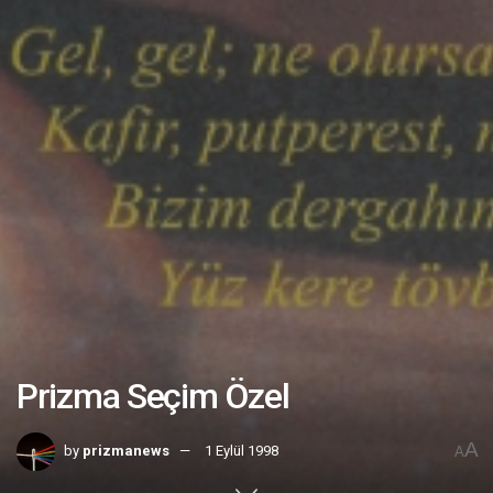
Prizma Seçim Özel
A
by
prizmanews
1 Eylül 1998
A