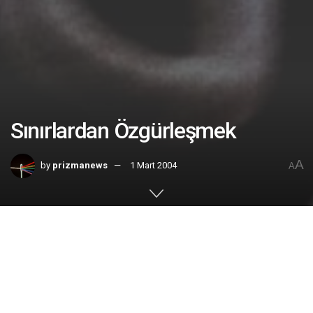
Sınırlardan Özgürleşmek
A
by
prizmanews
1 Mart 2004
A
Home
No. 14-15
/Nil Gün
Filler nasıl eğitiliyor biliyor musunuz? Daha yavruyken,
kalın bir zincirle hayvanın bacağı bir direğe bağlanıyor.