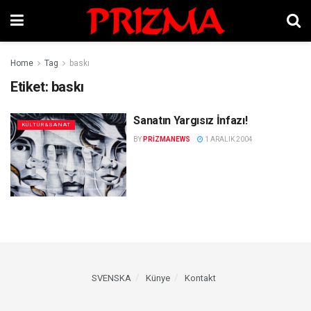
Home
Tag
baskı
Etiket:
baskı
Sanatın Yargısız İnfazı!
KÜLTÜR&SANAT
BY
PRIZMANEWS
1 ARALIK 2004
SVENSKA
Künye
Kontakt