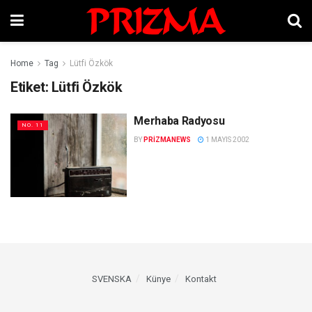
Home
Tag
Lütfi Özkök
Etiket:
Lütfi Özkök
Merhaba Radyosu
NO. 11
BY
PRIZMANEWS
1 MAYIS 2002
SVENSKA
Künye
Kontakt