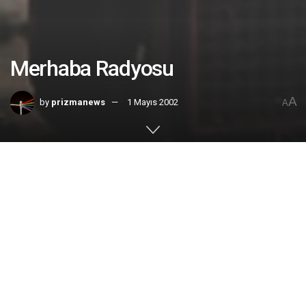
Merhaba Radyosu
A
by
prizmanews
1 Mayıs 2002
A
Home
No. 11
Mayıs 2002 | Aylin Doğan
6 Nisan’da, İsveç’te Türkçe yayın yapan Merhaba
radyosu 25. kuruluş yıl dönümünü kutladı. Davetliler arasında
T.C. Büyükelçisi Selim Kuneralp, ünlü fotoğraf sanatçısı
Lütfi
Özkök
, Türk İşçi Dernekleri Federasyonu Başkanı
Osman
Özkanat
, Kürt Federasyonu Başkanı
Keya İzol
,
Topkapı