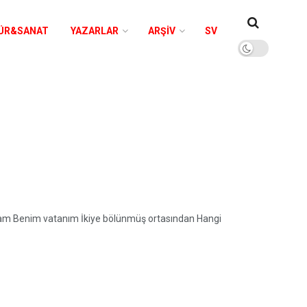
ÜR&SANAT
YAZARLAR
ARŞIV
SV
bam Benim vatanım İkiye bölünmüş ortasından Hangi