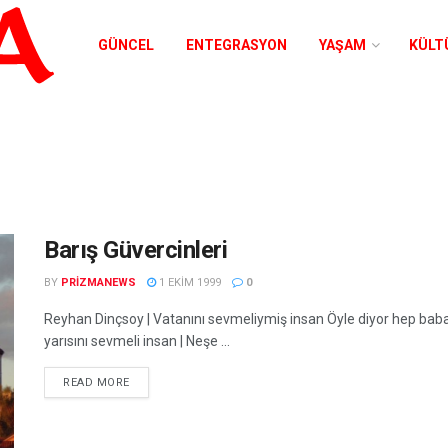
GÜNCEL
ENTEGRASYON
YAŞAM
KÜLT
Barış Güvercinleri
BY
PRIZMANEWS
1 EKIM 1999
0
Reyhan Dinçsoy | Vatanını sevmeliymiş insan Öyle diyor hep ba
yarısını sevmeli insan | Neşe ...
READ MORE