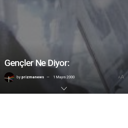
Gençler Ne Diyor:
A
by
prizmanews
1 Mayıs 2000
A
Home
Yaşam
Gençlik
Gözde (Denktaşlı) Karadana |
Ali Rıza Bilir – Türkiye:
Müslüman bir ülkeden