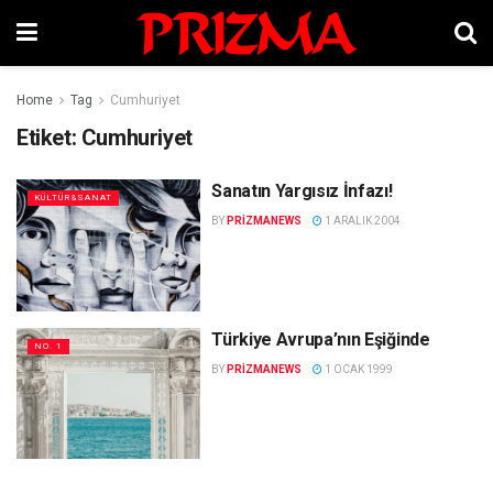
Home
Tag
Cumhuriyet
Etiket:
Cumhuriyet
Sanatın Yargısız İnfazı!
KÜLTÜR&SANAT
BY
PRIZMANEWS
1 ARALIK 2004
Türkiye Avrupa’nın Eşiğinde
NO. 1
BY
PRIZMANEWS
1 OCAK 1999