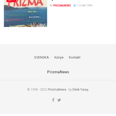
NO. 1
BY
PRIZMANEWS
1 OCAK 1999
SVENSKA
Künye
Kontakt
PrizmaNews
© 1998 - 2022
PrizmaNews
- by
Dilek Yaraş
.