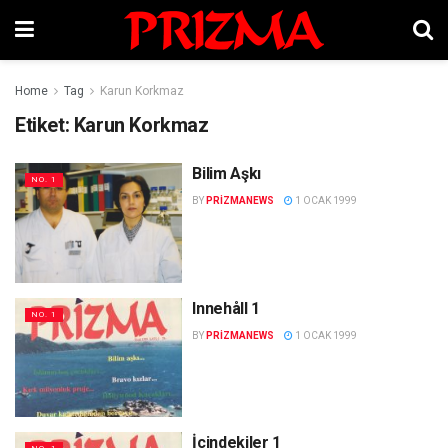
Home
Tag
Karun Korkmaz
Etiket:
Karun Korkmaz
Bilim Aşkı
NO. 1
BY
PRIZMANEWS
1 OCAK 1999
Innehåll 1
NO. 1
BY
PRIZMANEWS
1 OCAK 1999
İçindekiler 1