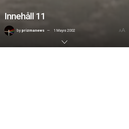
Innehåll 11
A
by
prizmanews
1 Mayıs 2002
A
Home
No. 11
Maj 2002 |
Krig eller Fred
:
En persons liv i Mogadishu och en
persons liv på Manhattan har samma värde. Alla som
säger något annat har valt den väg som kommer att
leda världen till katastrof.
| Jan Guillou
Från Kung-Fu filmer till Europamästare i karate
:
15
årige karate talangen Sadik Sadik vann den
internationella stortävlingen Svenska Katapokalen.