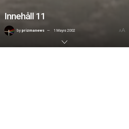
Innehåll 11
A
by
prizmanews
1 Mayıs 2002
A
Home
No. 11
Maj 2002 |
Krig eller Fred
:
En persons liv i Mogadishu och en
persons liv på Manhattan har samma värde. Alla som
säger något annat har valt den väg som kommer att
leda världen till katastrof.
| Jan Guillou
Från Kung-Fu filmer till Europamästare i karate
:
15
årige karate talangen Sadik Sadik vann den
internationella stortävlingen Svenska Katapokalen.