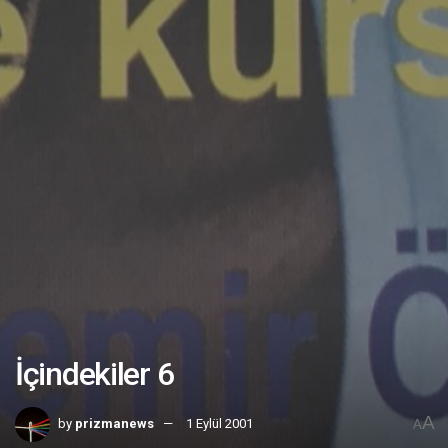
İçindekiler 6
A
by
prizmanews
1 Eylül 2001
A