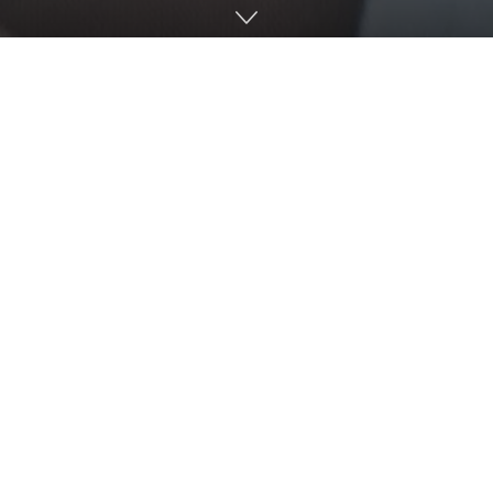
Home
No. 6
Advantage Sweden
Uzun Vadeli Düşünmek gerekir
Olanaklara Yoğunlaşmak
Başınıza Bir Kaza Gelirse
İranlı İş Kadını Cloci Aghili
İşverenler İçin Fırsat
Kaos Kılavuzları / İletişim Sanatı
Göçmenler İçin İki Misli Zor
İşverenlerin Eğitim Programı