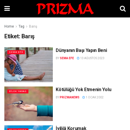
Home
Tag
Barış
Etiket:
Barış
Dünyanın Başı Yapın Beni
SEMA EFE
BY
SEMA EFE
13 AĞUSTOS 2023
Kötülüğü Yok Etmenin Yolu
DILEK YARAS
BY
PRIZMANEWS
1 OCAK 2002
İyiliği Korumak