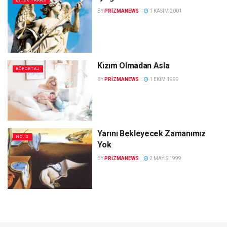
DILEK YARAS
BY
PRIZMANEWS
1 KASIM 2001
Kızım Olmadan Asla
RÖPORTAJ
BY
PRIZMANEWS
1 EKIM 1999
Yarını Bekleyecek Zamanımız
NO. 2
Yok
BY
PRIZMANEWS
2 MAYIS 1999