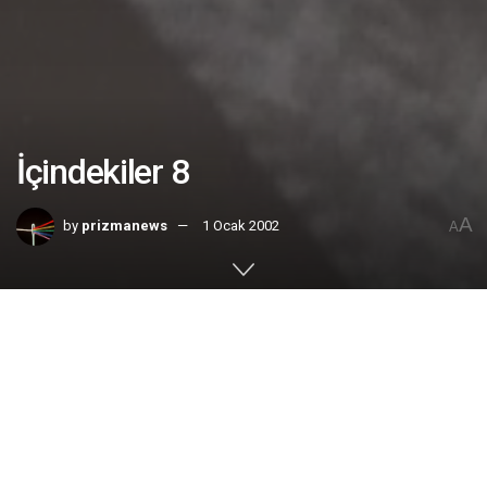
İçindekiler 8
A
by
prizmanews
1 Ocak 2002
A
Home
No. 8
Ocak 2002
|
Kötülüğü yok etmenin yolu
: Bu yıl ve bundan sonraki
yıllarda, ömrüm boyunca hayatımdaki bütün iyilikleri, bütün
güzellikleri daha çok takdir etmeye karar veriyorum.