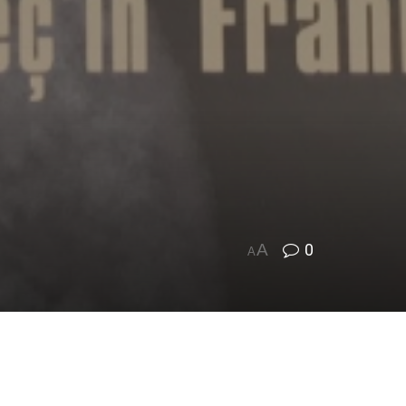
A
0
A