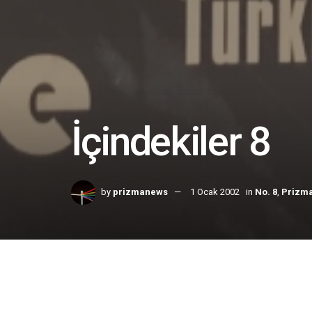
İçindekiler 8
by
prizmanews
1 Ocak 2002
in
No. 8
,
Prizm
Home
No. 8
Ocak 2002
|